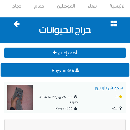
الرئيسية
ببغاء
الموصلين
حمام
دجاج
أضف إعلان
Rayyan366
سكوتش بلو بيور
0
منذ: 26 يوم22 ساعة 40
دقيقة
مكه
Rayyan366